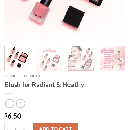
HOME
/
COSMETIC
Blush for Radiant & Heathy
6.50
$
Blush for Radiant & Heathy quantity
ADD TO CART